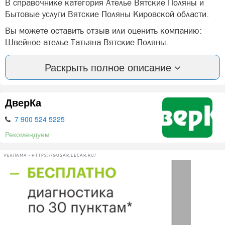
В справочнике категория Ателье Вятские Поляны и
Бытовые услуги Вятские Поляны Кировской области.
Вы можете оставить отзыв или оценить компанию:
Швейное ателье Татьяна Вятские Поляны.
А так же, задать вопрос представителями фирмы:
Раскрыть полное описание
Швейное ателье Татьяна в Вятских Полян.
Реставрация и ремонт одежды любой сложности.
ДверКа
Подгонка по фигуре, реставрация трикотажа.
7 900 524 5225
Пошив постельного белья.
Рекомендуем
Режим работы:
РЕКЛАМА • HTTPS://GUSAR.LECAR.RU/
Понедельник - санитарный день.
Вт-Пт - с 9.00 - 17.00, обед с 13.00 - 14.00
Сб - с 9.00 - 13.00
Вс - выходной